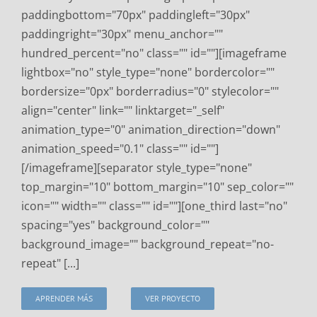
paddingbottom="70px" paddingleft="30px"
paddingright="30px" menu_anchor=""
hundred_percent="no" class="" id=""][imageframe
lightbox="no" style_type="none" bordercolor=""
bordersize="0px" borderradius="0" stylecolor=""
align="center" link="" linktarget="_self"
animation_type="0" animation_direction="down"
animation_speed="0.1" class="" id=""]
[/imageframe][separator style_type="none"
top_margin="10" bottom_margin="10" sep_color=""
icon="" width="" class="" id=""][one_third last="no"
spacing="yes" background_color=""
background_image="" background_repeat="no-
repeat" [...]
APRENDER MÁS
VER PROYECTO