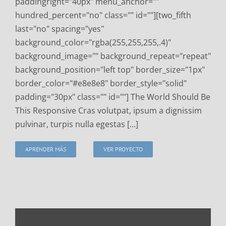
paddingright="40px" menu_anchor=""
hundred_percent="no" class="" id=""][two_fifth
last="no" spacing="yes"
background_color="rgba(255,255,255,.4)"
background_image="" background_repeat="repeat"
background_position="left top" border_size="1px"
border_color="#e8e8e8" border_style="solid"
padding="30px" class="" id=""] The World Should Be
This Responsive Cras volutpat, ipsum a dignissim
pulvinar, turpis nulla egestas [...]
APRENDER MÁS
VER PROYECTO