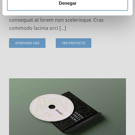
odio vehicula ultrices in in ipsum. In porttitor lectus
Denegar
vel augue faucibus, at viverra mauris bibendum. Ut
consequat at lorem non scelerisque. Cras
commodo lacinia orci [...]
APRENDER MÁS
VER PROYECTO