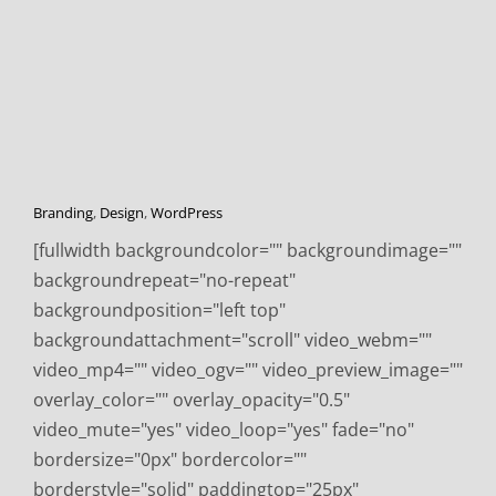
Branding
,
Design
,
WordPress
[fullwidth backgroundcolor="" backgroundimage=""
backgroundrepeat="no-repeat"
backgroundposition="left top"
backgroundattachment="scroll" video_webm=""
video_mp4="" video_ogv="" video_preview_image=""
overlay_color="" overlay_opacity="0.5"
video_mute="yes" video_loop="yes" fade="no"
bordersize="0px" bordercolor=""
borderstyle="solid" paddingtop="25px"