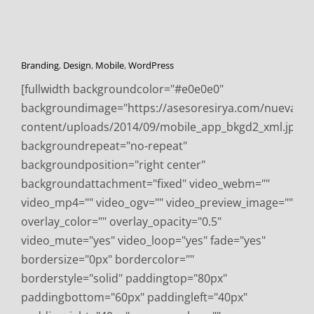
Branding
,
Design
,
Mobile
,
WordPress
[fullwidth backgroundcolor="#e0e0e0"
backgroundimage="https://asesoresirya.com/nuevawe
content/uploads/2014/09/mobile_app_bkgd2_xml.jpg"
backgroundrepeat="no-repeat"
backgroundposition="right center"
backgroundattachment="fixed" video_webm=""
video_mp4="" video_ogv="" video_preview_image=""
overlay_color="" overlay_opacity="0.5"
video_mute="yes" video_loop="yes" fade="yes"
bordersize="0px" bordercolor=""
borderstyle="solid" paddingtop="80px"
paddingbottom="60px" paddingleft="40px"