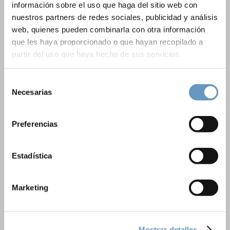
información sobre el uso que haga del sitio web con
nuestros partners de redes sociales, publicidad y análisis
web, quienes pueden combinarla con otra información
que les haya proporcionado o que hayan recopilado a
Branding
,
Design
,
Mobile
,
WordPress
partir del uso que haya hecho de sus servicios.
Lorem ipsum dolor sit amet, consectetur
adipiscing elit. Pellentesque sed varius ipsum, vitae
Selección
sodales erat. Etiam elit lorem, lacinia vitae
Necesarias
de
sollicitudin ac, egestas ut risus. In vitae nulla eu
consentimiento
odio vehicula ultrices in in ipsum. In porttitor lectus
Preferencias
vel augue faucibus, at viverra mauris bibendum. Ut
consequat at lorem non scelerisque. Cras
Estadística
commodo lacinia orci [...]
Marketing
APRENDER MÁS
VER PROYECTO
Mostrar detalles